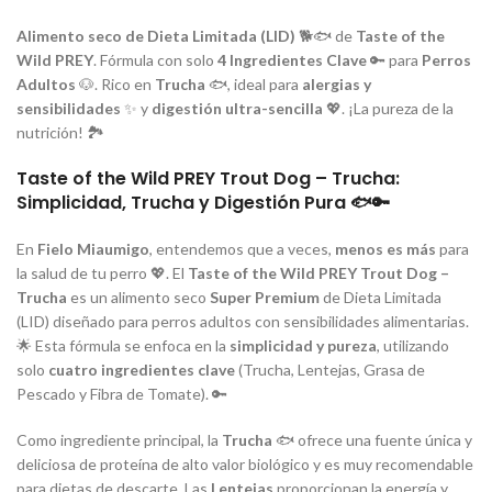
Alimento seco de Dieta Limitada (LID)
🐕🐟 de
Taste of the
Wild PREY
. Fórmula con solo
4 Ingredientes Clave
🔑 para
Perros
Adultos
🐶. Rico en
Trucha
🐟, ideal para
alergias y
sensibilidades
✨ y
digestión ultra-sencilla
💖. ¡La pureza de la
nutrición! 🏞️
Taste of the Wild PREY Trout Dog – Trucha:
Simplicidad, Trucha y Digestión Pura 🐟🔑
En
Fielo Miaumigo
, entendemos que a veces,
menos es más
para
la salud de tu perro 💖. El
Taste of the Wild PREY Trout Dog –
Trucha
es un alimento seco
Super Premium
de Dieta Limitada
(LID) diseñado para perros adultos con sensibilidades alimentarias.
🌟 Esta fórmula se enfoca en la
simplicidad y pureza
, utilizando
solo
cuatro ingredientes clave
(Trucha, Lentejas, Grasa de
Pescado y Fibra de Tomate). 🔑
Como ingrediente principal, la
Trucha
🐟 ofrece una fuente única y
deliciosa de proteína de alto valor biológico y es muy recomendable
para dietas de descarte. Las
Lentejas
proporcionan la energía y