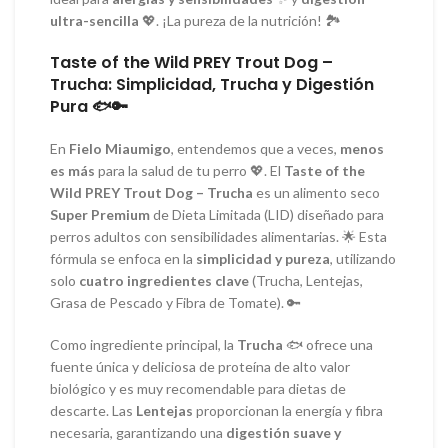
ultra-sencilla
💖. ¡La pureza de la nutrición! 🏞️
Taste of the Wild PREY Trout Dog –
Trucha: Simplicidad, Trucha y Digestión
Pura 🐟🔑
En
Fielo Miaumigo
, entendemos que a veces,
menos
es más
para la salud de tu perro 💖. El
Taste of the
Wild PREY Trout Dog – Trucha
es un alimento seco
Super Premium
de Dieta Limitada (LID) diseñado para
perros adultos con sensibilidades alimentarias. 🌟 Esta
fórmula se enfoca en la
simplicidad y pureza
, utilizando
solo
cuatro ingredientes clave
(Trucha, Lentejas,
Grasa de Pescado y Fibra de Tomate). 🔑
Como ingrediente principal, la
Trucha
🐟 ofrece una
fuente única y deliciosa de proteína de alto valor
biológico y es muy recomendable para dietas de
descarte. Las
Lentejas
proporcionan la energía y fibra
necesaria, garantizando una
digestión suave y