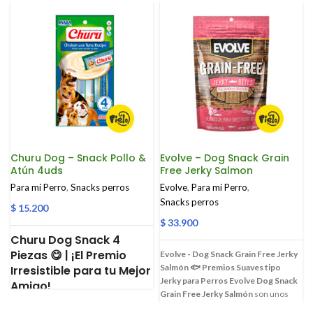
Churu Dog – Snack Pollo &
Evolve – Dog Snack Grain
Atún 4uds
Free Jerky Salmon
Para mi Perro
,
Snacks perros
Evolve
,
Para mi Perro
,
Snacks perros
$
15.200
$
33.900
Churu Dog Snack 4
Piezas 😋 | ¡El Premio
Evolve - Dog Snack Grain Free Jerky
Salmón 🐟
Premios Suaves tipo
Irresistible para tu Mejor
Jerky para Perros
Evolve Dog Snack
Amigo!
Grain Free Jerky Salmón
son unos
Una Delicia Cremosa y
premios irresistibles, suaves y