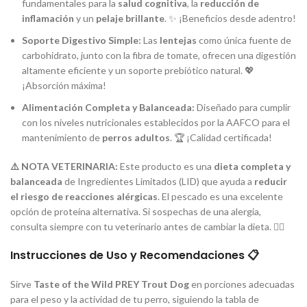
fundamentales para la
salud cognitiva
, la
reducción de
inflamación
y un
pelaje brillante
. ✨ ¡Beneficios desde adentro!
Soporte Digestivo Simple:
Las
lentejas
como única fuente de
carbohidrato, junto con la fibra de tomate, ofrecen una digestión
altamente eficiente y un soporte prebiótico natural. 💖
¡Absorción máxima!
Alimentación Completa y Balanceada:
Diseñado para cumplir
con los niveles nutricionales establecidos por la AAFCO para el
mantenimiento de
perros adultos
. 🏆 ¡Calidad certificada!
⚠️ NOTA VETERINARIA:
Este producto es una
dieta completa y
balanceada
de Ingredientes Limitados (LID) que ayuda a
reducir
el riesgo de reacciones alérgicas
. El pescado es una excelente
opción de proteína alternativa. Si sospechas de una alergia,
consulta siempre con tu veterinario antes de cambiar la dieta. 👨‍⚕️
Instrucciones de Uso y Recomendaciones 📋
Sirve
Taste of the Wild PREY Trout Dog
en porciones adecuadas
para el peso y la actividad de tu perro, siguiendo la tabla de