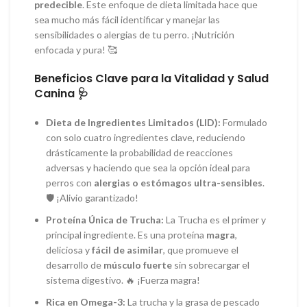
predecible
. Este enfoque de dieta limitada hace que
sea mucho más fácil identificar y manejar las
sensibilidades o alergias de tu perro. ¡Nutrición
enfocada y pura! 🥰
Beneficios Clave para la Vitalidad y Salud
Canina 🩺
Dieta de Ingredientes Limitados (LID):
Formulado
con solo cuatro ingredientes clave, reduciendo
drásticamente la probabilidad de reacciones
adversas y haciendo que sea la opción ideal para
perros con
alergias o estómagos ultra-sensibles
.
🛡️ ¡Alivio garantizado!
Proteína Única de Trucha:
La Trucha es el primer y
principal ingrediente. Es una proteína
magra
,
deliciosa y
fácil de asimilar
, que promueve el
desarrollo de
músculo fuerte
sin sobrecargar el
sistema digestivo. 🔥 ¡Fuerza magra!
Rica en Omega-3:
La trucha y la grasa de pescado