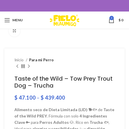
0
MENU
$
0
Click to enlarge
Inicio
Para mi Perro
Taste of the Wild – Tow Prey Trout
Dog – Trucha
$
47.100
–
$
439.400
Alimento seco de Dieta Limitada (LID)
🐕🐟 de
Taste
of the Wild PREY
. Fórmula con solo
4 Ingredientes
Clave
🔑 para
Perros Adultos
🐶. Rico en
Trucha
🐟,
ideal para
alergias y sensibilidades
✨ y
digestión