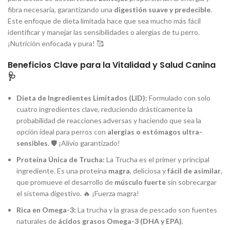
fibra necesaria, garantizando una
digestión suave y predecible
.
Este enfoque de dieta limitada hace que sea mucho más fácil
identificar y manejar las sensibilidades o alergias de tu perro.
¡Nutrición enfocada y pura! 🥰
Beneficios Clave para la Vitalidad y Salud Canina
🩺
Dieta de Ingredientes Limitados (LID):
Formulado con solo
cuatro ingredientes clave, reduciendo drásticamente la
probabilidad de reacciones adversas y haciendo que sea la
opción ideal para perros con
alergias o estómagos ultra-
sensibles
. 🛡️ ¡Alivio garantizado!
Proteína Única de Trucha:
La Trucha es el primer y principal
ingrediente. Es una proteína
magra
, deliciosa y
fácil de asimilar
,
que promueve el desarrollo de
músculo fuerte
sin sobrecargar
el sistema digestivo. 🔥 ¡Fuerza magra!
Rica en Omega-3:
La trucha y la grasa de pescado son fuentes
naturales de
ácidos grasos Omega-3 (DHA y EPA)
,