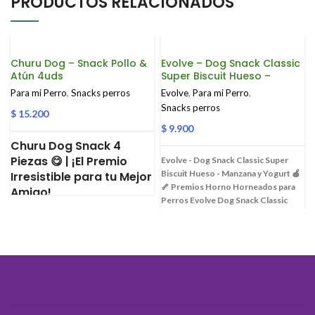
PRODUCTOS RELACIONADOS
Churu Dog – Snack Pollo &
Evolve – Dog Snack Classic
Atún 4uds
Super Biscuit Hueso –
Manzana y Yogurt
Para mi Perro
,
Snacks perros
Evolve
,
Para mi Perro
,
Snacks perros
$
15.200
$
9.900
Churu Dog Snack 4
Piezas 😋 | ¡El Premio
Evolve - Dog Snack Classic Super
Biscuit Hueso - Manzana y Yogurt 🍎
Irresistible para tu Mejor
🦴
Premios Horno Horneados para
Amigo!
Perros
Evolve Dog Snack Classic
Una Delicia Cremosa y
Super Biscuit Hueso
son unos
deliciosos y crujientes premios
Nutritiva en un Formato
horneados en forma de hueso,
Divertido 🐾
perfectos para recompensar a tu
perro. Elaborados con ingredientes
El
Churu Dog Snack
es un delicioso y
saludables como manzana y yogur,
cremoso puré diseñado para perros,
estos biscuits no solo son sabrosos,
s
que les encantará por su sabor a
pollo
sino que también contribuyen a la
con atún
. Su textura suave y líquida lo