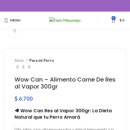
0
MENU
$
0
Click to enlarge
Inicio
Para mi Perro
Wow Can – Alimento Carne De Res
al Vapor 300gr
$
6.700
🥩 Wow Can Res al Vapor 300gr: La Dieta
Natural que tu Perro Amará
Dile adiós a los ultraprocesados y dale la bienvenida a la