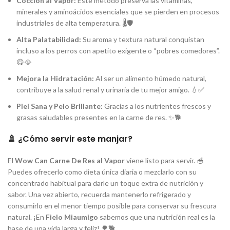
Cocción al Vapor:
Este método preserva las vitaminas,
minerales y aminoácidos esenciales que se pierden en procesos
industriales de alta temperatura. 🌡️🛡️
Alta Palatabilidad:
Su aroma y textura natural conquistan
incluso a los perros con apetito exigente o “pobres comedores”.
😋🥘
Mejora la Hidratación:
Al ser un alimento húmedo natural,
contribuye a la salud renal y urinaria de tu mejor amigo. 💧✅
Piel Sana y Pelo Brillante:
Gracias a los nutrientes frescos y
grasas saludables presentes en la carne de res. ✨🐕
🚿 ¿Cómo servir este manjar?
El
Wow Can Carne De Res al Vapor
viene listo para servir. 🥣
Puedes ofrecerlo como dieta única diaria o mezclarlo con su
concentrado habitual para darle un toque extra de nutrición y
sabor. Una vez abierto, recuerda mantenerlo refrigerado y
consumirlo en el menor tiempo posible para conservar su frescura
natural. ¡En
Fielo Miaumigo
sabemos que una nutrición real es la
base de una vida larga y feliz! 🌳🐕