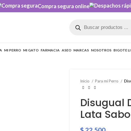
Compra segura online
A
MI PERRO
MI GATO
FARMACIA
ASEO
MARCAS
NOSOTROS
BIGOTE L
Inicio
Para mi Perro
Dis
Disugual 
Lata Sabo
$
22.500