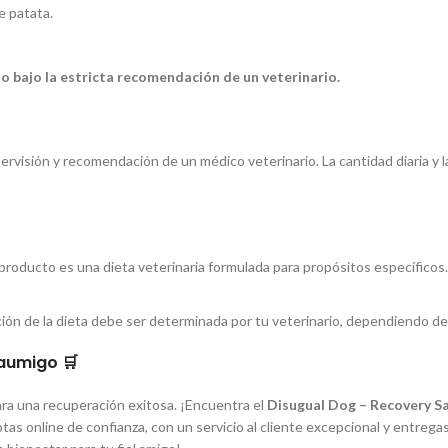
e patata.
do bajo la estricta recomendación de un veterinario.
visión y recomendación de un médico veterinario. La cantidad diaria y la
producto es una dieta veterinaria formulada para propósitos específicos.
ión de la dieta debe ser determinada por tu veterinario, dependiendo del
aumigo 🛒
para una recuperación exitosa. ¡Encuentra el
Disugual Dog – Recovery S
as online de confianza, con un servicio al cliente excepcional y entregas 