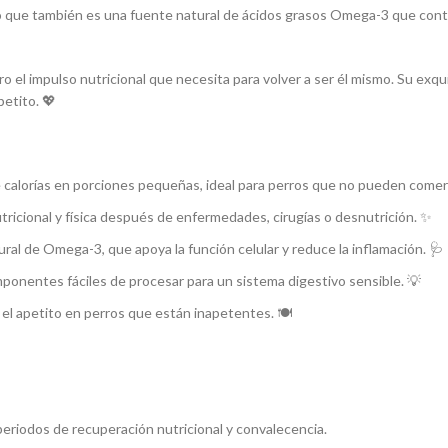
ino que también es una fuente natural de ácidos grasos Omega-3 que contr
rro el impulso nutricional que necesita para volver a ser él mismo. Su exqu
petito. 💖
 calorías en porciones pequeñas, ideal para perros que no pueden come
ricional y física después de enfermedades, cirugías o desnutrición. ✨
ral de Omega-3, que apoya la función celular y reduce la inflamación. 🩺
onentes fáciles de procesar para un sistema digestivo sensible. 💡
 el apetito en perros que están inapetentes. 🍽️
eriodos de recuperación nutricional y convalecencia.