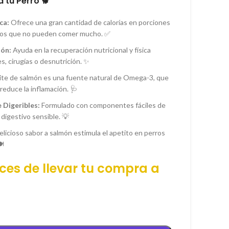
 tu Perro 🐕
ca:
Ofrece una gran cantidad de calorías en porciones
rros que no pueden comer mucho. ✅
ión:
Ayuda en la recuperación nutricional y física
 cirugías o desnutrición. ✨
ite de salmón es una fuente natural de Omega-3, que
 reduce la inflamación. 🩺
 Digeribles:
Formulado con componentes fáciles de
digestivo sensible. 💡
elicioso sabor a salmón estimula el apetito en perros
️
ces de llevar tu
compra
a