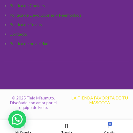
del arenero sin irritaciones. 🐾☁️
Política de Cookies
Política de Devoluciones y Reembolsos
Política de Envíos
Contacto
Política de privacidad
© 2025 Fielo Miaumigo.
LA TIENDA FAVORITA DE TU
Diseñado con amor por el
MASCOTA
equipo de Fielo.
0
Mi Cuenta
Tienda
Carrito