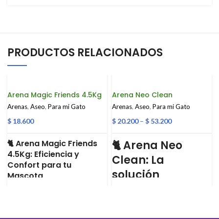
PRODUCTOS RELACIONADOS
Arena Magic Friends 4.5Kg
Arena Neo Clean
Arenas
,
Aseo
,
Para mi Gato
Arenas
,
Aseo
,
Para mi Gato
$
18.600
$
20.200
–
$
53.200
🐈 Arena Magic Friends
🐈 Arena Neo
4.5Kg: Eficiencia y
Clean: La
Confort para tu
solución
Mascota
confiable para la
La
Arena Magic Friends
es
reconocida por su excelente
higiene felina
capacidad de aglutinación y su control
efectivo de olores. Su fórmula