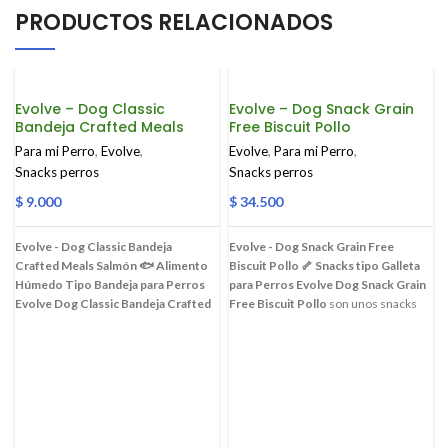
PRODUCTOS RELACIONADOS
Evolve – Dog Classic
Evolve – Dog Snack Grain
Bandeja Crafted Meals
Free Biscuit Pollo
Salmon
Para mi Perro
,
Evolve
,
Evolve
,
Para mi Perro
,
Snacks perros
Snacks perros
$
9.000
$
34.500
Evolve - Dog Classic Bandeja
Evolve - Dog Snack Grain Free
Crafted Meals Salmón 🐟
Alimento
Biscuit Pollo 🦴
Snacks tipo Galleta
Húmedo Tipo Bandeja para Perros
para Perros
Evolve Dog Snack Grain
Evolve Dog Classic Bandeja Crafted
Free Biscuit Pollo
son unos snacks
Meals Salmón
es un alimento
horneados y crujientes con un
húmedo completo y balanceado,
delicioso sabor a pollo, perfectos para
cuidadosamente elaborado con
premiar a tu perro. Su textura
salmón real como fuente de proteína
crocante ayuda a mantener una
principal. Esta deliciosa fórmula se
buena salud dental y a controlar el
presenta en una bandeja práctica y
sarro. Son una excelente fuente de
fácil de servir, ideal para
energía y están formulados con