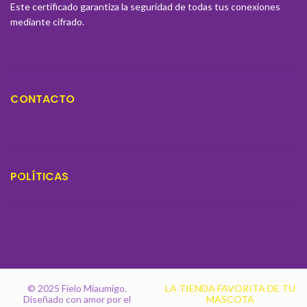
a la hidratación de tu perro,
Este certificado garantiza la seguridad de todas tus conexiones
apoyando la salud urinaria.💧
mediante cifrado.
CONTACTO
POLÍTICAS
© 2025 Fielo Miaumigo.
LA TIENDA FAVORITA DE TU
Diseñado con amor por el
MASCOTA