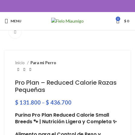
0
MENU
$
0
Click to enlarge
Inicio
Para mi Perro
Pro Plan – Reduced Calorie Razas
Pequeñas
$
131.800
–
$
436.700
Purina Pro Plan Reduced Calorie Small
Breeds 🐾 | Nutrición Ligera y Completa ✨
Alimento para el Control de Peso y