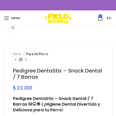
0
MENU
$
0
Click to enlarge
Inicio
Para mi Perro
Pedigree DentaStix – Snack Dental
/ 7 Barras
$
23.300
Pedigree DentaStix – Snack Dental / 7
Barras 🐶🦷🌟 | ¡Higiene Dental Divertida y
Deliciosa para tu Perro!