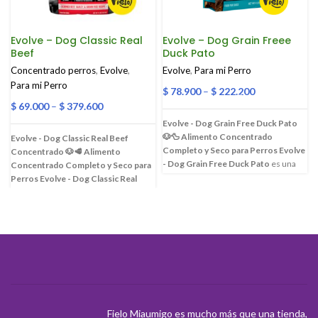
Evolve – Dog Classic Real
Evolve – Dog Grain Freee
Beef
Duck Pato
Concentrado perros
,
Evolve
,
Evolve
,
Para mi Perro
Para mi Perro
$
78.900
–
$
222.200
$
69.000
–
$
379.600
Evolve - Dog Grain Free Duck Pato
🐶🦆
Alimento Concentrado
Evolve - Dog Classic Real Beef
Completo y Seco para Perros
Evolve
Concentrado 🐶🥩
Alimento
- Dog Grain Free Duck Pato
es una
Concentrado Completo y Seco para
fórmula sin granos diseñada para
Perros
Evolve - Dog Classic Real
perros con sensibilidades
Beef Concentrado
es un alimento
alimentarias o alergias, ofreciendo
súper premium, ideal para perros
una nutrición completa y equilibrada.
adultos y cachorros, formulado para
Con
pato real deshuesado como
proporcionar una nutrición completa
primer ingrediente
, este alimento es
y equilibrada. Con
carne de res real
una excelente fuente de proteína de
deshuesada como primer
alta calidad. Sus ingredientes
ingrediente
, este alimento es una
f
naturales, combinados con venado,
excelente fuente de proteína de alta
batatas y guisantes, proporcionan
calidad que ayuda a mantener
poderosos nutrientes y antioxidantes
Fielo Miaumigo es mucho más que una tienda,
músculos fuertes y magros. Su receta