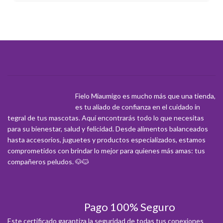
principal. Esta deliciosa fórmula se presenta en una bandeja práctica y
Sabor Delicioso:
Ingredientes reales que a tu perro le encantarán. ❤️
fácil de servir, ideal para complementar el concentrado o para ofrecer
una comida completa a tu perro, proporcionando una nutrición superior
y un sabor que le encantará.
Beneficios Clave para la Salud de tu Perro
Pollo Real como Primer Ingrediente:
Una excelente fuente de
proteína magra que ayuda a construir y mantener músculos fuertes y
sanos. 💪
Fórmula Completa y Balanceada:
Contiene todos los nutrientes
esenciales, vitaminas y minerales para mantener a tu perro sano y
lleno de vitalidad.
Fielo Miaumigo es mucho más que una tienda,
es tu aliado de confianza en el cuidado in
Alta Palatabilidad:
Su textura suave y delicioso sabor son irresistibles
tegral de tus mascotas. Aquí encontrarás todo lo que necesitas
para los perros, incluso para los más exigentes. ❤️
para su bienestar, salud y felicidad. Desde alimentos balanceados
Hidratación Adicional:
Su alto contenido de humedad contribuye a la
hasta accesorios, juguetes y productos especializados, estamos
hidratación de tu perro, apoyando la salud urinaria.💧
comprometidos con brindar lo mejor para quienes más amas: tus
compañeros peludos. 🐶🐱
Pago 100% Seguro
Este certificado garantiza la seguridad de todas tus conexiones