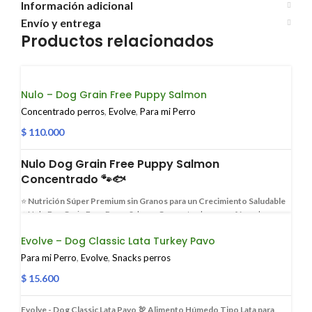
Información adicional
Envío y entrega
Productos relacionados
Nulo – Dog Grain Free Puppy Salmon
Concentrado perros
,
Evolve
,
Para mi Perro
$
110.000
Nulo Dog Grain Free Puppy Salmon
Concentrado 🐾🐟
⭐
Nutrición Súper Premium sin Granos para un Crecimiento Saludable
⭐
Nulo Dog Grain Free Puppy Salmon Concentrado es una fórmula con
un alto contenido de proteína animal, diseñada para satisfacer las
Evolve – Dog Classic Lata Turkey Pavo
necesidades nutricionales únicas de tu cachorro. Con salmón y bacalao
como primeros ingredientes, este alimento es rico en aminoácidos
Para mi Perro
,
Evolve
,
Snacks perros
esenciales que apoyan el desarrollo muscular y ácidos grasos DHA y
$
15.600
Omega-3 para el desarrollo cognitivo y el mantenimiento de una piel
sana y un pelaje brillante. Su fórmula sin cereales es ideal para una
digestión óptima, asegurando que tu mejor amigo disfrute de un
Evolve - Dog Classic Lata Pavo 🦃
Alimento Húmedo Tipo Lata para