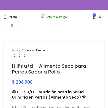
0
MENU
$
0
Click to enlarge
Inicio
Para mi Perro
Hill’s u/d – Alimento Seco para
Perros Sabor a Pollo
$
206.900
🐶 Hill’s U/D – Nutrición para la Salud
Urinaria en Perros (Alimento Seco) 💖
Hill’s U/D es un alimento seco completo y balanceado,