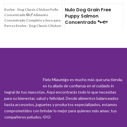
Nulo Dog Grain Free
Evolve - Dog Classic Chicken Pollo
Concentrado 🐶🍗
Alimento
Puppy Salmon
Concentrado Completo y Seco para
Concentrado 🐾🐟
Perros
Evolve - Dog Classic Chicken
Pollo Concentrado
es un alimento
⭐
Nutrición Súper Premium sin
súper premium, ideal para perros
Granos para un Crecimiento
adultos y cachorros, formulado para
Saludable
⭐
Nulo Dog Grain Free
proporcionar una nutrición completa
Puppy Salmon Concentrado es una
y equilibrada. Con
pollo real
fórmula con un alto contenido de
deshuesado como primer
proteína animal, diseñada para
ingrediente
, este alimento es una
satisfacer las necesidades
excelente fuente de proteína de alta
nutricionales únicas de tu cachorro.
calidad que ayuda a mantener
Con salmón y bacalao como primeros
Fielo Miaumigo es mucho más que una tienda,
músculos fuertes y magros. Su receta
ingredientes, este alimento es rico en
clásica, que incluye arroz integral,
aminoácidos esenciales que apoyan
es tu aliado de confianza en el cuidado in
frutas y verduras, proporciona los
el desarrollo muscular y ácidos
tegral de tus mascotas. Aquí encontrarás todo lo que necesitas
nutrientes esenciales para una vida
grasos DHA y Omega-3 para el
para su bienestar, salud y felicidad. Desde alimentos balanceados
llena de energía y bienestar. Es la
desarrollo cognitivo y el
hasta accesorios, juguetes y productos especializados, estamos
opción perfecta para dueños que
mantenimiento de una piel sana y un
comprometidos con brindar lo mejor para quienes más amas: tus
buscan un alimento confiable y
pelaje brillante. Su fórmula sin
compañeros peludos. 🐶🐱
delicioso que promueva la salud de su
cereales es ideal para una digestión
mascota.
Beneficios Clave para la
óptima, asegurando que tu mejor