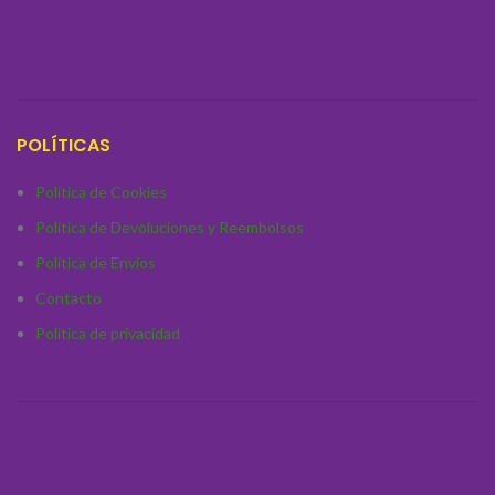
promoviendo una excelente
digestión y absorción de
nutrientes. 🥣🌱
Ingredientes de Alta Calidad:
La
mezcla de salmón y bacalao es
ideal para cachorros,
POLÍTICAS
proporcionando la energía
necesaria para su rápido
metabolismo. ⚡🏃‍♂️
Política de Cookies
Política de Devoluciones y Reembolsos
Política de Envíos
Contacto
Política de privacidad